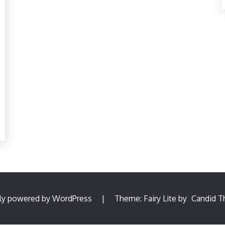
ly powered by WordPress
|
Theme: Fairy Lite by
Candid 