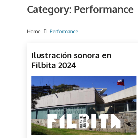
Category:
Performance
Home
Performance
Evento
Ilustración sonora en
Filbita
Filbita 2024
Performance
Perfos
October
parselis
Sonido
31,
Sound
2024
Taller