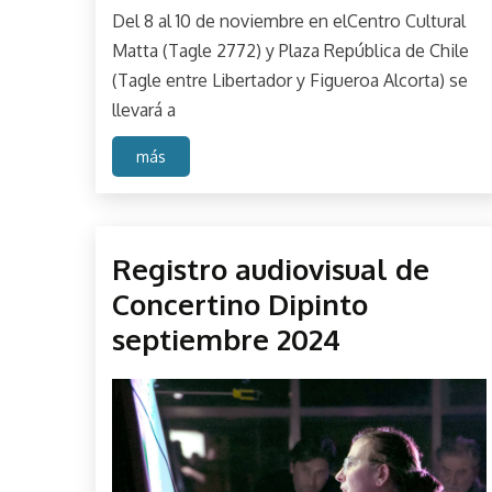
Del 8 al 10 de noviembre en elCentro Cultural
Matta (Tagle 2772) y Plaza República de Chile
(Tagle entre Libertador y Figueroa Alcorta) se
llevará a
más
Crudo
Registro audiovisual de
Evento
Concertino Dipinto
Expos
septiembre 2024
Performance
Perfos
TACHA
September
parselis
10,
2024