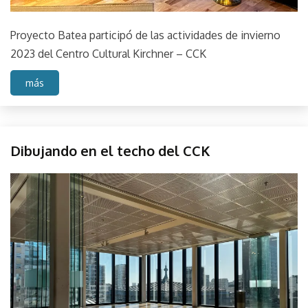
Proyecto Batea participó de las actividades de invierno
2023 del Centro Cultural Kirchner – CCK
más
CCK
Dibujando en el techo del CCK
Centro
Cultural
July
parselis
Kirchner
17,
Instalación
2023
objeto
Sonido
Taller