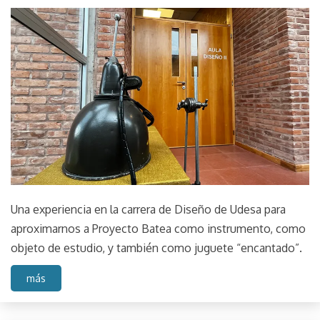
Instalación
May
parselis
objeto
31,
Project
2023
Proyecto
Udesa
Una experiencia en la carrera de Diseño de Udesa para
aproximarnos a Proyecto Batea como instrumento, como
objeto de estudio, y también como juguete “encantado”.
más