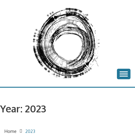
Skip
to
content
batea project
BATEA
Year:
2023
Home
2023