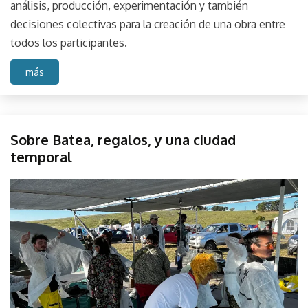
análisis, producción, experimentación y también
decisiones colectivas para la creación de una obra entre
todos los participantes.
más
Campo
Sobre Batea, regalos, y una ciudad
Fuego
temporal
Austral
Sonido
February
parselis
Sound
27,
Taller
2023
Tandil