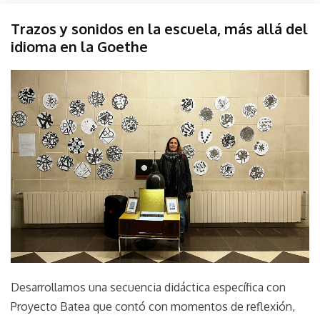
Evento
Trazos y sonidos en la escuela, más allá del
Instalación
idioma en la Goethe
de sitio
Muestra
May
parselis
Sonido
20,
Sound
2023
Taller
Desarrollamos una secuencia didáctica específica con
Proyecto Batea que contó con momentos de reflexión,