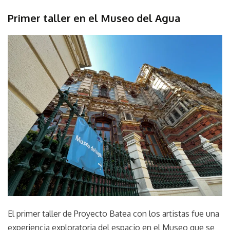
Museo
Primer taller en el Museo del Agua
del
Agua
February
parselis
Taller
11,
2023
El primer taller de Proyecto Batea con los artistas fue una
experiencia exploratoria del espacio en el Museo que se