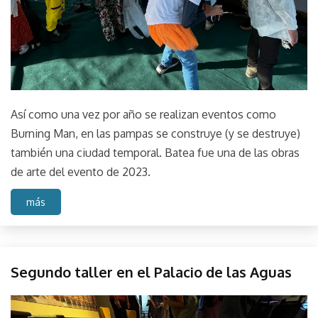
Así como una vez por año se realizan eventos como
Burning Man, en las pampas se construye (y se destruye)
también una ciudad temporal. Batea fue una de las obras
de arte del evento de 2023.
más
Instalación
Segundo taller en el Palacio de las Aguas
de sitio
Instalación
February
parselis
objeto