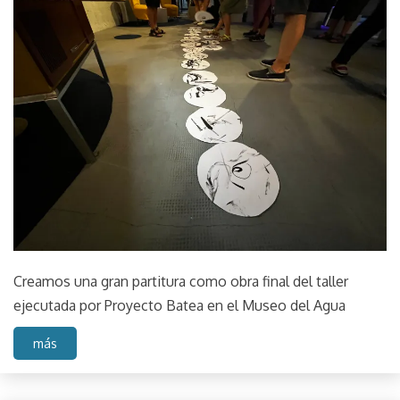
27,
Muestra
2023
Museo
del
Agua
Taller
Creamos una gran partitura como obra final del taller
ejecutada por Proyecto Batea en el Museo del Agua
más