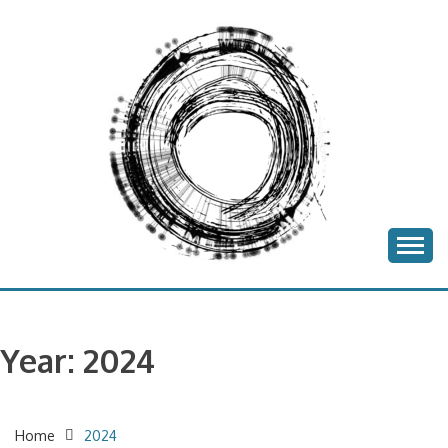
Skip
to
content
batea project
BATEA
Year:
2024
Home
2024