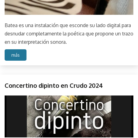
Batea es una instalación que esconde su lado digital para
desnudar completamente la poética que propone un trazo
en su interpretación sonora.
más
Perfos
Concertino dipinto en Crudo 2024
August
parselis
21,
2024