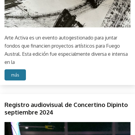
Arte Activa es un evento autogestionado para juntar
fondos que financien proyectos artísticos para Fuego
Austral. Esta edición fue especialmente diversa e intensa
en la
más
Crudo
Registro audiovisual de Concertino Dipinto
Evento
septiembre 2024
Expos
Performance
September
parselis
Perfos
10,