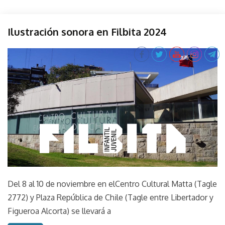
Evento
Ilustración sonora en Filbita 2024
Filbita
Performance
October
parselis
Perfos
31,
2024
Sonido
Sound
Taller
Del 8 al 10 de noviembre en elCentro Cultural Matta (Tagle
2772) y Plaza República de Chile (Tagle entre Libertador y
Figueroa Alcorta) se llevará a