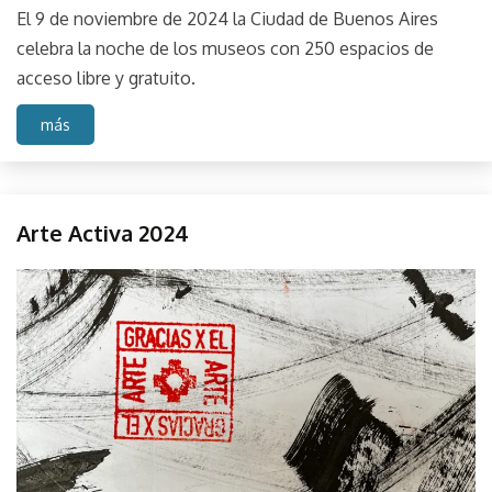
El 9 de noviembre de 2024 la Ciudad de Buenos Aires
celebra la noche de los museos con 250 espacios de
acceso libre y gratuito.
más
Fuego
Arte Activa 2024
Austral
La
October
parselis
Sede
8,
FA
2024
Performance
Sonido
Sound