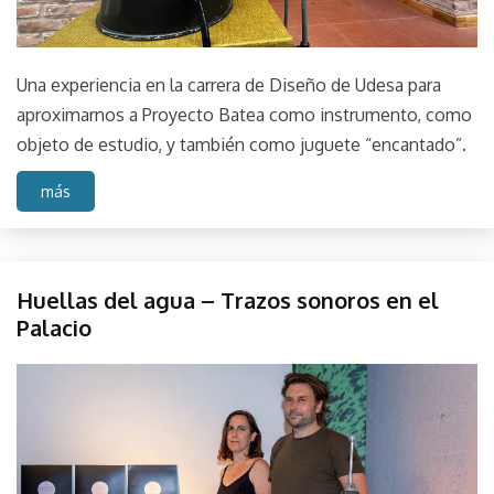
Una experiencia en la carrera de Diseño de Udesa para
aproximarnos a Proyecto Batea como instrumento, como
objeto de estudio, y también como juguete “encantado”.
más
Instalación
Huellas del agua – Trazos sonoros en el
de sitio
Palacio
Instalación
objeto
December
parselis
Muestra
7,
Museo
2022
del
Agua