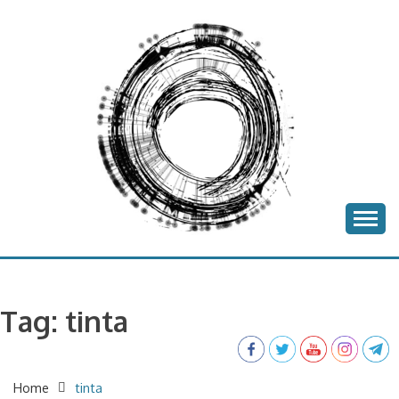
Skip
to
content
batea project
BATEA
Tag:
tinta
Home
tinta