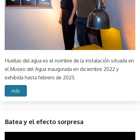
Sonido
Sound
Huellas del agua es el nombre de la instalación situada en
el Museo del Agua inaugurada en diciembre 2022 y
exhibida hasta febrero de 2023.
más
Muestra
Batea y el efecto sorpresa
Sonido
September
parselis