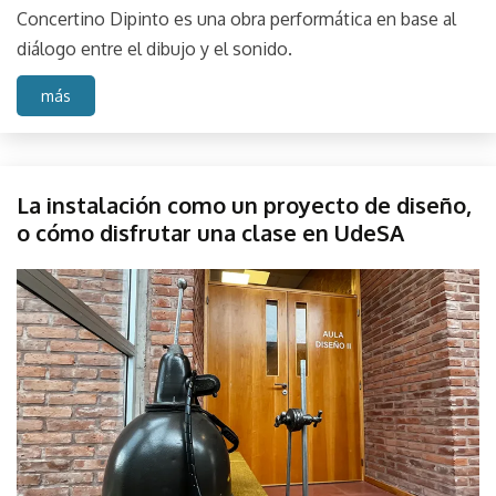
Concertino Dipinto es una obra performática en base al
diálogo entre el dibujo y el sonido.
más
Diseño
La instalación como un proyecto de diseño,
Instalación
o cómo disfrutar una clase en UdeSA
de sitio
Instalación
May
parselis
objeto
31,
Project
2023
Proyecto
Udesa