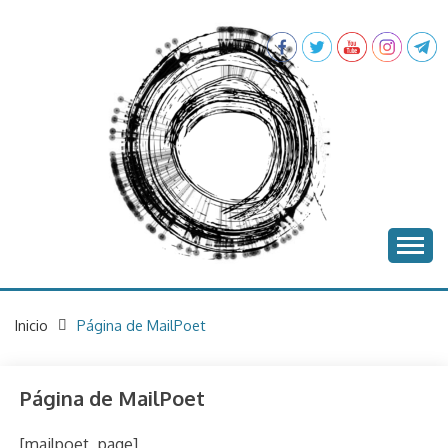
Saltar
al
contenido
proyecto batea
BATEA
Inicio
Página de MailPoet
Página de MailPoet
[mailpoet_page]