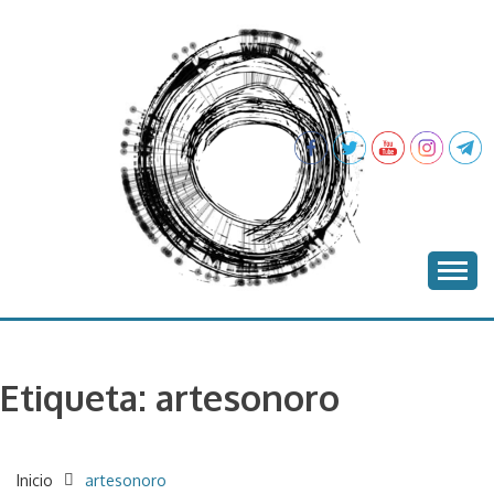
Saltar
al
contenido
proyecto batea
BATEA
Etiqueta:
artesonoro
Inicio
artesonoro