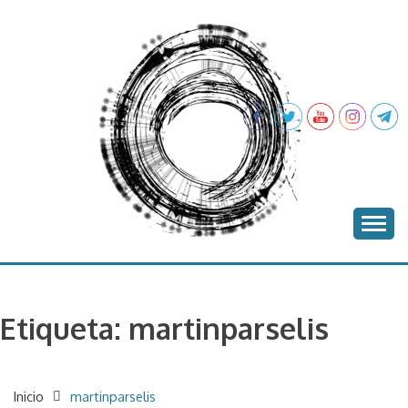
Saltar
al
contenido
proyecto batea
BATEA
Etiqueta:
martinparselis
Inicio
martinparselis