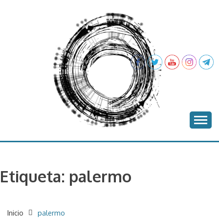
Saltar
al
contenido
proyecto batea
BATEA
Etiqueta:
palermo
Inicio
palermo