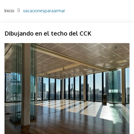
Inicio
vacacionesparaarmar
CCK
Dibujando en el techo del CCK
Centro
Cultural
julio
parselis
Kirchner
17,
Instalación
2023
objeto
Sonido
Taller