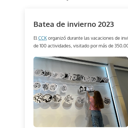
CCK
Batea de invierno 2023
Centro
Cultural
El
CCK
organizó durante las vacaciones de in
agosto
parselis
Kirchner
29,
de 100 actividades, visitado por más de 350.0
Evento
2023
Instalación
de sitio
Instalación
objeto
Muestra
Taller