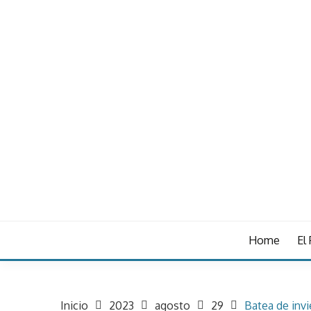
Saltar
al
contenido
proyecto batea
BATEA
Home
El
Inicio
2023
agosto
29
Batea de inv