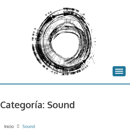
Saltar
al
contenido
proyecto batea
BATEA
Categoría:
Sound
Inicio
Sound