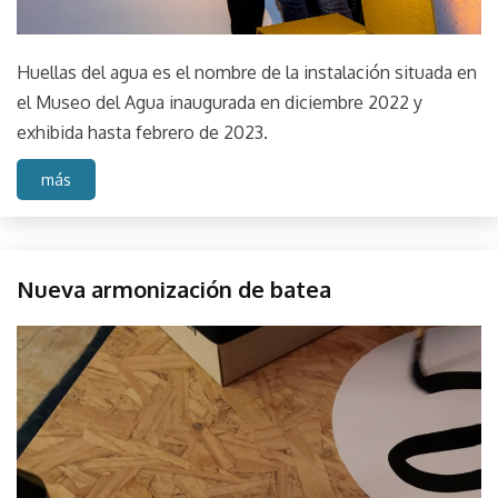
Huellas del agua es el nombre de la instalación situada en
el Museo del Agua inaugurada en diciembre 2022 y
exhibida hasta febrero de 2023.
más
Coding
Nueva armonización de batea
Escala
Sonido
septiembre
parselis
Sound
21,
2022