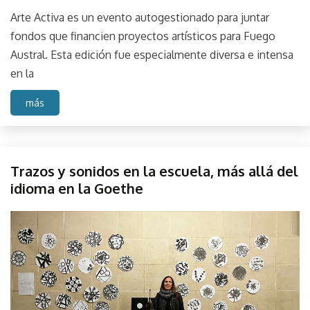
Arte Activa es un evento autogestionado para juntar
fondos que financien proyectos artísticos para Fuego
Austral. Esta edición fue especialmente diversa e intensa
en la
más
Evento
Trazos y sonidos en la escuela, más allá del
Instalación
idioma en la Goethe
de sitio
Muestra
mayo
parselis
Sonido
20,
Sound
2023
Taller