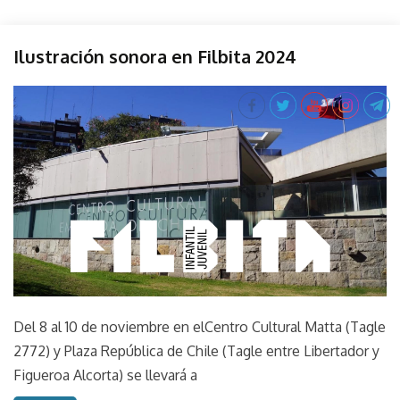
Evento
Ilustración sonora en Filbita 2024
Filbita
Performance
octubre
parselis
Perfos
31,
2024
Sonido
Sound
Taller
Del 8 al 10 de noviembre en elCentro Cultural Matta (Tagle
2772) y Plaza República de Chile (Tagle entre Libertador y
Figueroa Alcorta) se llevará a