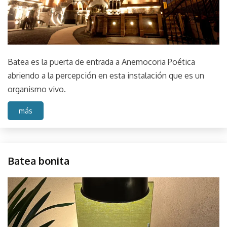
Batea es la puerta de entrada a Anemocoria Poética
abriendo a la percepción en esta instalación que es un
organismo vivo.
más
Hardware
Batea bonita
Instalación
objeto
octubre
parselis
Mueble
25,
Muestra
2022