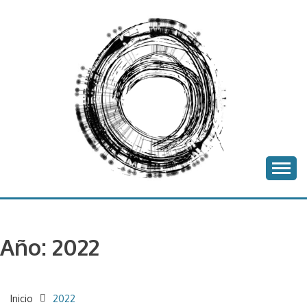
Saltar
al
contenido
proyecto batea
BATEA
Año:
2022
Inicio
2022