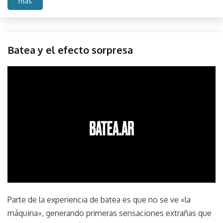
más
Muestra
Batea y el efecto sorpresa
Sonido
septiembre
parselis
20,
2022
Parte de la experiencia de batea es que no se ve «la
máquina», generando primeras sensaciones extrañas que