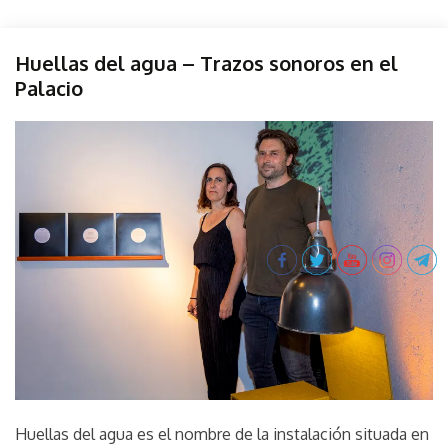
Instalación
Huellas del agua – Trazos sonoros en el
de sitio
Palacio
Instalación
objeto
diciembre
parselis
Muestra
7,
Museo
2022
del
Agua
Sonido
Sound
Huellas del agua es el nombre de la instalación situada en