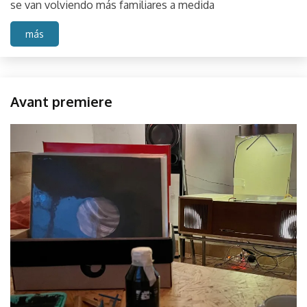
se van volviendo más familiares a medida
más
Muestra
Avant premiere
septiembre
parselis
19,
2022