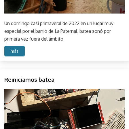
Un domingo casi primaveral de 2022 en un lugar muy
especial por el barrio de La Paternal, batea sonó por
primera vez fuera del ámbito
más
Coding
Reiniciamos batea
Hardware
Project
julio
parselis
Proyecto
1,
2022