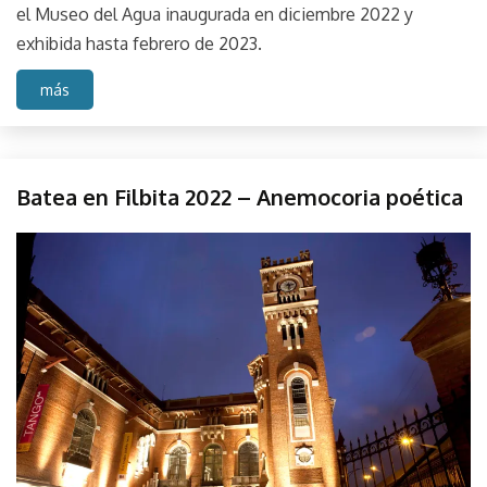
el Museo del Agua inaugurada en diciembre 2022 y
exhibida hasta febrero de 2023.
más
Festival
Batea en Filbita 2022 – Anemocoria poética
Filbita
Instalación
noviembre
parselis
objeto
7,
Muestra
2022
Sitios
Usina
del
Arte