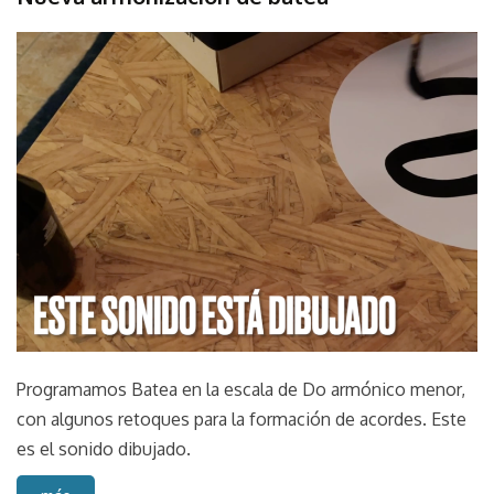
Escala
Sonido
septiembre
parselis
Sound
21,
2022
Programamos Batea en la escala de Do armónico menor,
con algunos retoques para la formación de acordes. Este
es el sonido dibujado.