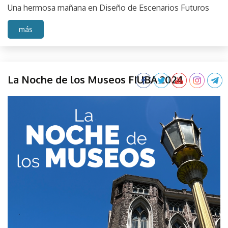
Una hermosa mañana en Diseño de Escenarios Futuros
más
Evento
La Noche de los Museos FIUBA 2024
FIUBA
La
octubre
parselis
Noche
31,
de los
2024
Museos
Muestra
Universidad
de Buenos
Aires