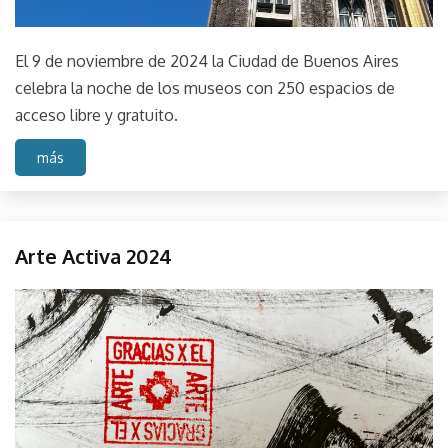
El 9 de noviembre de 2024 la Ciudad de Buenos Aires
celebra la noche de los museos con 250 espacios de
acceso libre y gratuito.
más
Fuego
Arte Activa 2024
Austral
La
octubre
parselis
Sede
8,
FA
2024
Performance
Sonido
Sound