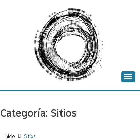
Saltar
al
contenido
proyecto batea
BATEA
Categoría:
Sitios
Inicio
Sitios