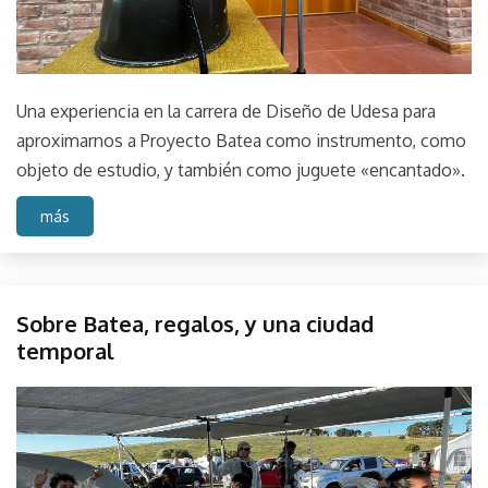
Una experiencia en la carrera de Diseño de Udesa para
aproximarnos a Proyecto Batea como instrumento, como
objeto de estudio, y también como juguete «encantado».
más
Campo
Sobre Batea, regalos, y una ciudad
Fuego
temporal
Austral
Sonido
febrero
parselis
Sound
27,
Taller
2023
Tandil