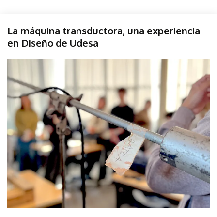
Diseño
La máquina transductora, una experiencia
Sonido
en Diseño de Udesa
Taller
Udesa
junio
parselis
6,
2025