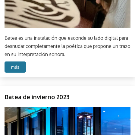
Batea es una instalación que esconde su lado digital para
desnudar completamente la poética que propone un trazo
en su interpretación sonora.
más
CCK
Batea de invierno 2023
Centro
Cultural
agosto
parselis
Kirchner
29,
Evento
2023
Instalación