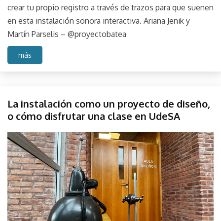
crear tu propio registro a través de trazos para que suenen
en esta instalación sonora interactiva. Ariana Jenik y
Martín Parselis – @proyectobatea
más
Diseño
La instalación como un proyecto de diseño,
Instalación
o cómo disfrutar una clase en UdeSA
de sitio
Instalación
mayo
parselis
objeto
31,
Project
2023
Proyecto
Udesa