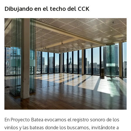
CCK
Dibujando en el techo del CCK
Centro
Cultural
julio
parselis
Kirchner
17,
Instalación
2023
objeto
Sonido
Taller
En Proyecto Batea evocamos el registro sonoro de los
vinilos y las bateas donde los buscamos, invitándote a