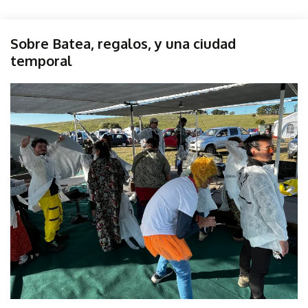
Campo
Sobre Batea, regalos, y una ciudad
Fuego
temporal
Austral
Sonido
febrero
parselis
Sound
27,
Taller
2023
Tandil