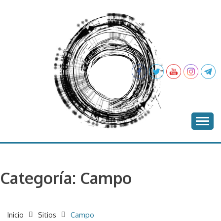
Saltar
al
contenido
proyecto batea
BATEA
Categoría:
Campo
Inicio
Sitios
Campo